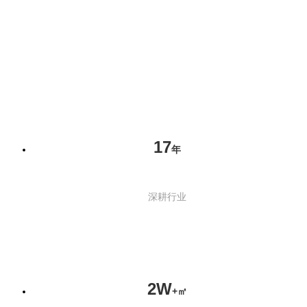
17
年
深耕行业
2W
+㎡