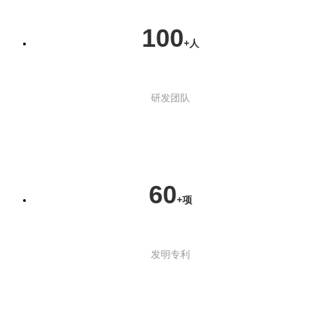
100
+人
研发团队
60
+项
发明专利